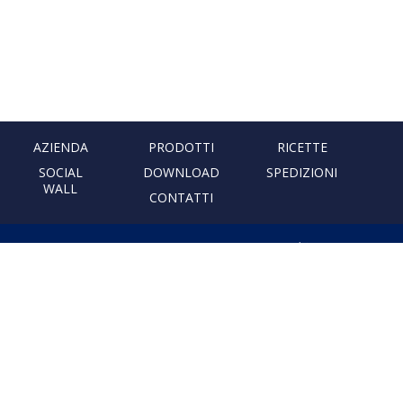
AZIENDA
PRODOTTI
RICETTE
SOCIAL
DOWNLOAD
SPEDIZIONI
WALL
CONTATTI
PASTIFICIO ARTIGIANALE
LEONESSA
Via Don Minzoni, 231 80040
Cercola | Napoli | Italy
T. +39 081 5551107 | F. +39 081
5552777
info@pastaleonessa.it
P.I.: 02876681210