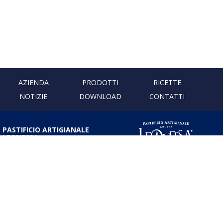
AZIENDA
PRODOTTI
RICETTE
NOTIZIE
DOWNLOAD
CONTATTI
PASTIFICIO ARTIGIANALE
LEONESSA
Via Don Minzoni, 231 80040
Cercola | Napoli | Italy
T. +39 081 5551107 | F. +39 081
5552777
info@pastaleonessa.it
P.I.: 02876681210
PRIVACY & COOKIE POLICY