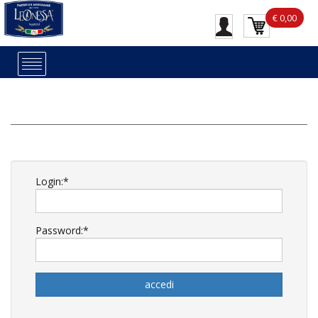
€ 0,00
Login:*
Password:*
accedi